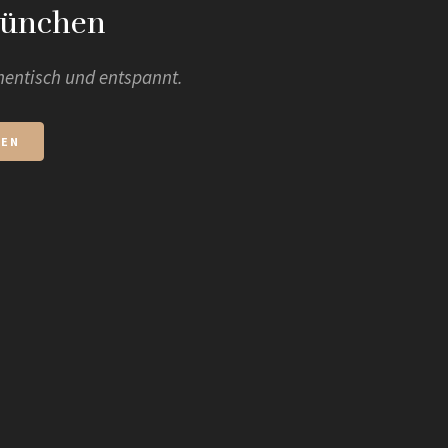
München
thentisch und entspannt.
GEN